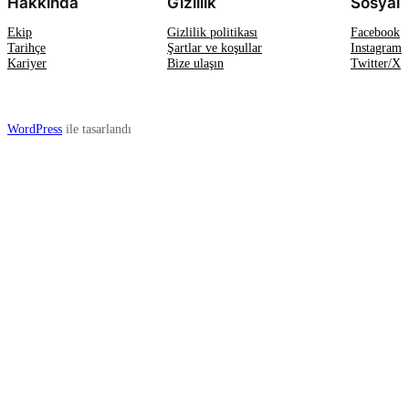
Hakkında
Gizlilik
Sosyal
Ekip
Gizlilik politikası
Facebook
Tarihçe
Şartlar ve koşullar
Instagram
Kariyer
Bize ulaşın
Twitter/X
WordPress
ile tasarlandı