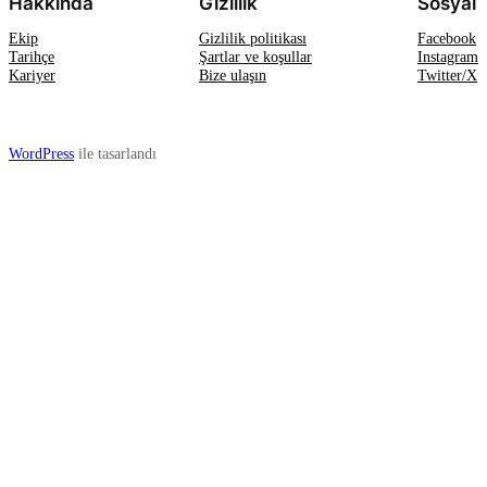
Hakkında
Gizlilik
Sosyal
Ekip
Gizlilik politikası
Facebook
Tarihçe
Şartlar ve koşullar
Instagram
Kariyer
Bize ulaşın
Twitter/X
WordPress
ile tasarlandı