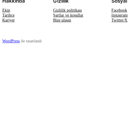
Hakkında
Gizlilik
Sosyal
Ekip
Gizlilik politikası
Facebook
Tarihçe
Şartlar ve koşullar
Instagram
Kariyer
Bize ulaşın
Twitter/X
WordPress
ile tasarlandı