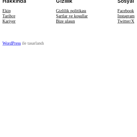
Hakkında
Gizlilik
Sosyal
Ekip
Gizlilik politikası
Facebook
Tarihçe
Şartlar ve koşullar
Instagram
Kariyer
Bize ulaşın
Twitter/X
WordPress
ile tasarlandı