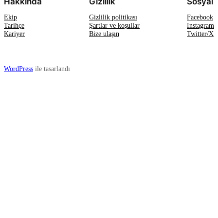
Hakkında
Gizlilik
Sosyal
Ekip
Gizlilik politikası
Facebook
Tarihçe
Şartlar ve koşullar
Instagram
Kariyer
Bize ulaşın
Twitter/X
WordPress
ile tasarlandı