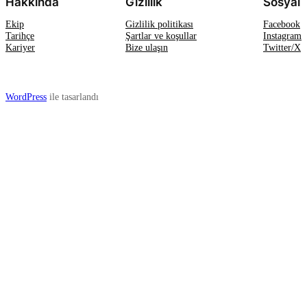
Hakkında
Gizlilik
Sosyal
Ekip
Gizlilik politikası
Facebook
Tarihçe
Şartlar ve koşullar
Instagram
Kariyer
Bize ulaşın
Twitter/X
WordPress
ile tasarlandı