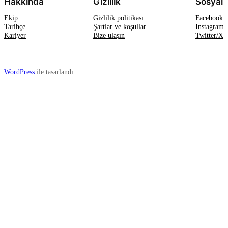
Hakkında
Gizlilik
Sosyal
Ekip
Gizlilik politikası
Facebook
Tarihçe
Şartlar ve koşullar
Instagram
Kariyer
Bize ulaşın
Twitter/X
WordPress
ile tasarlandı