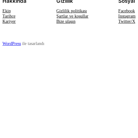
Hakkında
Gizlilik
Sosyal
Ekip
Gizlilik politikası
Facebook
Tarihçe
Şartlar ve koşullar
Instagram
Kariyer
Bize ulaşın
Twitter/X
WordPress
ile tasarlandı