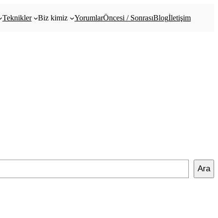
Teknikler
Biz kimiz
Yorumlar
Öncesi / Sonrası
Blog
İletişim
Ara