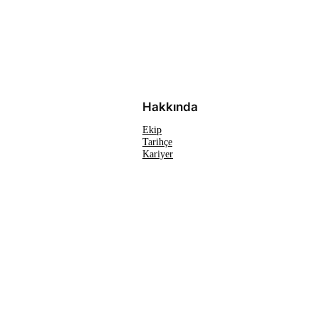
Hakkında
Ekip
Tarihçe
Kariyer