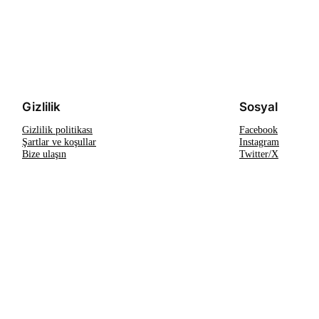
Gizlilik
Sosyal
Gizlilik politikası
Facebook
Şartlar ve koşullar
Instagram
Bize ulaşın
Twitter/X