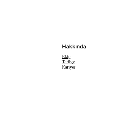
Hakkında
Ekip
Tarihçe
Kariyer