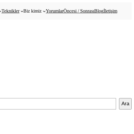
Teknikler
Biz kimiz
Yorumlar
Öncesi / Sonrası
Blog
İletişim
Ara