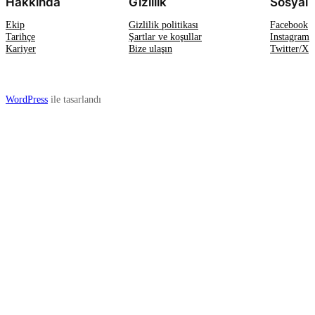
Hakkında
Gizlilik
Sosyal
Ekip
Gizlilik politikası
Facebook
Tarihçe
Şartlar ve koşullar
Instagram
Kariyer
Bize ulaşın
Twitter/X
WordPress
ile tasarlandı