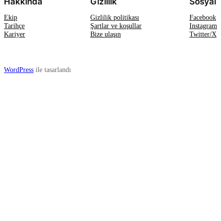
Hakkında
Gizlilik
Sosyal
Ekip
Gizlilik politikası
Facebook
Tarihçe
Şartlar ve koşullar
Instagram
Kariyer
Bize ulaşın
Twitter/X
WordPress
ile tasarlandı