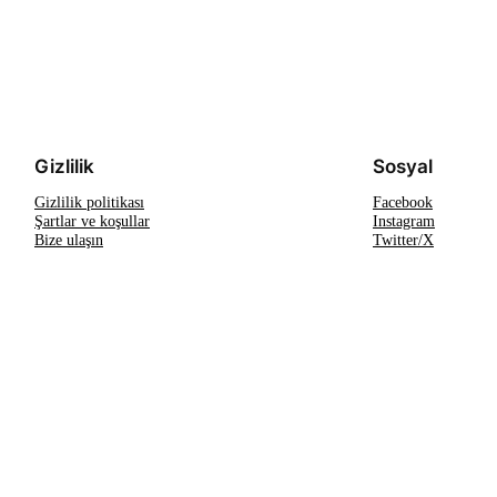
Gizlilik
Sosyal
Gizlilik politikası
Facebook
Şartlar ve koşullar
Instagram
Bize ulaşın
Twitter/X