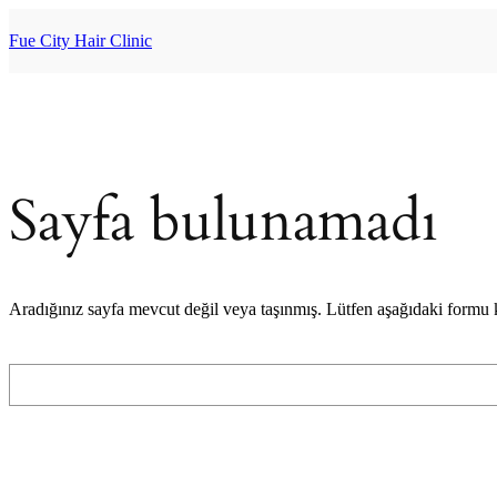
İçeriğe
geç
Fue City Hair Clinic
Sayfa bulunamadı
Aradığınız sayfa mevcut değil veya taşınmış. Lütfen aşağıdaki formu
Ara