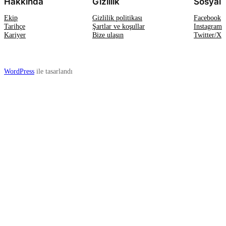
Hakkında
Gizlilik
Sosyal
Ekip
Gizlilik politikası
Facebook
Tarihçe
Şartlar ve koşullar
Instagram
Kariyer
Bize ulaşın
Twitter/X
WordPress
ile tasarlandı