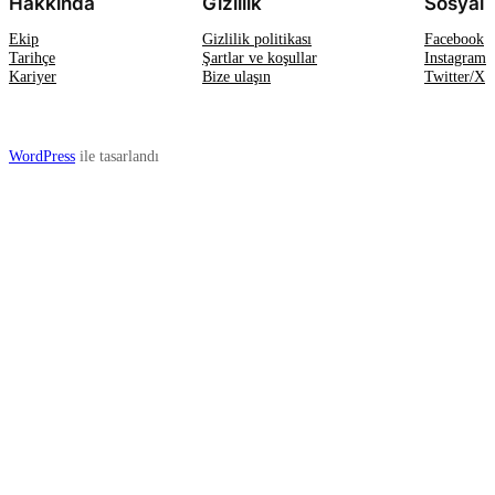
Hakkında
Gizlilik
Sosyal
Ekip
Gizlilik politikası
Facebook
Tarihçe
Şartlar ve koşullar
Instagram
Kariyer
Bize ulaşın
Twitter/X
WordPress
ile tasarlandı