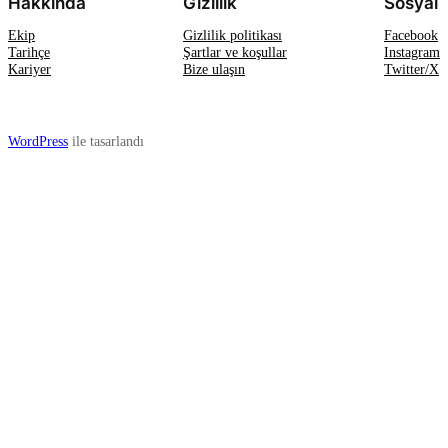
Hakkında
Gizlilik
Sosyal
Ekip
Gizlilik politikası
Facebook
Tarihçe
Şartlar ve koşullar
Instagram
Kariyer
Bize ulaşın
Twitter/X
WordPress
ile tasarlandı