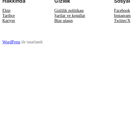
Hakkında
Gizlilik
Sosyal
Ekip
Gizlilik politikası
Facebook
Tarihçe
Şartlar ve koşullar
Instagram
Kariyer
Bize ulaşın
Twitter/X
WordPress
ile tasarlandı