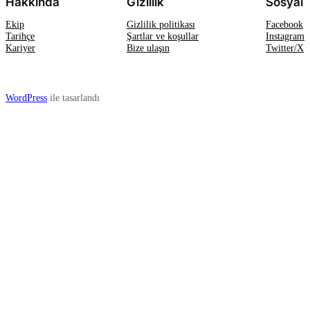
Hakkında
Gizlilik
Sosyal
Ekip
Gizlilik politikası
Facebook
Tarihçe
Şartlar ve koşullar
Instagram
Kariyer
Bize ulaşın
Twitter/X
WordPress
ile tasarlandı