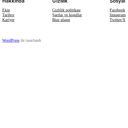
Hakkında
Gizlilik
Sosyal
Ekip
Gizlilik politikası
Facebook
Tarihçe
Şartlar ve koşullar
Instagram
Kariyer
Bize ulaşın
Twitter/X
WordPress
ile tasarlandı