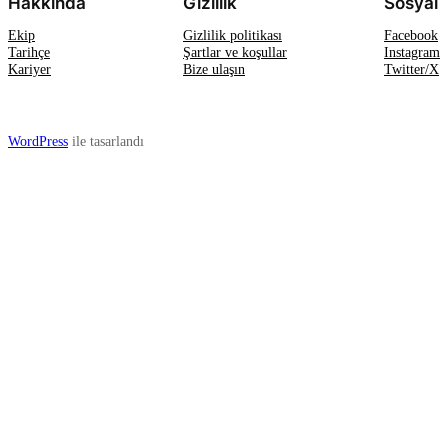
Hakkında
Gizlilik
Sosyal
Ekip
Gizlilik politikası
Facebook
Tarihçe
Şartlar ve koşullar
Instagram
Kariyer
Bize ulaşın
Twitter/X
WordPress
ile tasarlandı