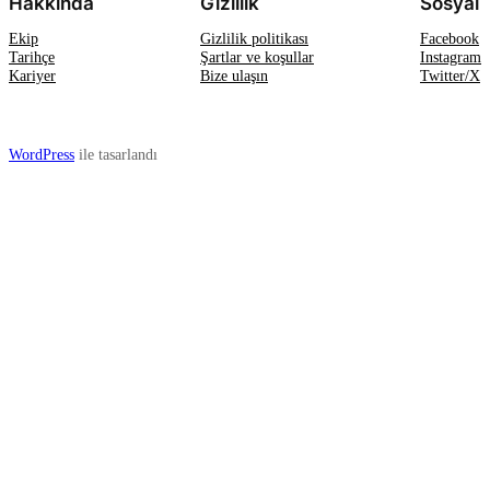
Hakkında
Gizlilik
Sosyal
Ekip
Gizlilik politikası
Facebook
Tarihçe
Şartlar ve koşullar
Instagram
Kariyer
Bize ulaşın
Twitter/X
WordPress
ile tasarlandı