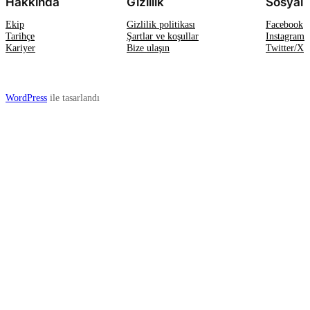
Hakkında
Gizlilik
Sosyal
Ekip
Gizlilik politikası
Facebook
Tarihçe
Şartlar ve koşullar
Instagram
Kariyer
Bize ulaşın
Twitter/X
WordPress
ile tasarlandı