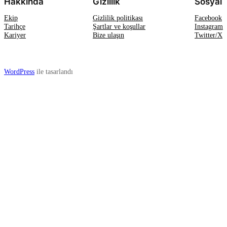
Hakkında
Gizlilik
Sosyal
Ekip
Gizlilik politikası
Facebook
Tarihçe
Şartlar ve koşullar
Instagram
Kariyer
Bize ulaşın
Twitter/X
WordPress
ile tasarlandı