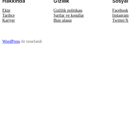
Hakkında
Gizlilik
Sosyal
Ekip
Gizlilik politikası
Facebook
Tarihçe
Şartlar ve koşullar
Instagram
Kariyer
Bize ulaşın
Twitter/X
WordPress
ile tasarlandı