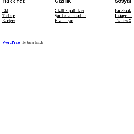
Hakkında
Gizlilik
Sosyal
Ekip
Gizlilik politikası
Facebook
Tarihçe
Şartlar ve koşullar
Instagram
Kariyer
Bize ulaşın
Twitter/X
WordPress
ile tasarlandı