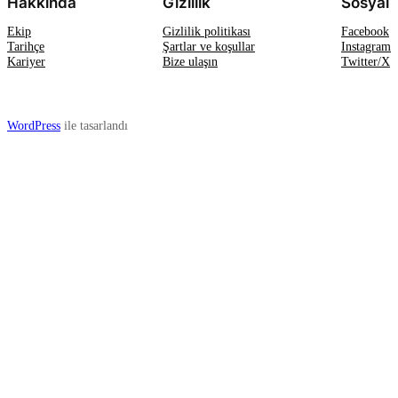
Hakkında
Gizlilik
Sosyal
Ekip
Gizlilik politikası
Facebook
Tarihçe
Şartlar ve koşullar
Instagram
Kariyer
Bize ulaşın
Twitter/X
WordPress
ile tasarlandı