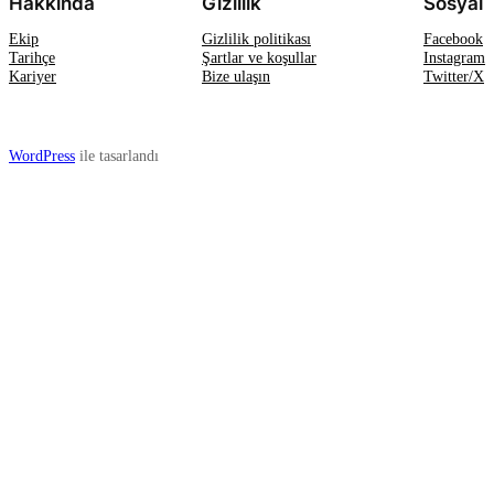
Hakkında
Gizlilik
Sosyal
Ekip
Gizlilik politikası
Facebook
Tarihçe
Şartlar ve koşullar
Instagram
Kariyer
Bize ulaşın
Twitter/X
WordPress
ile tasarlandı