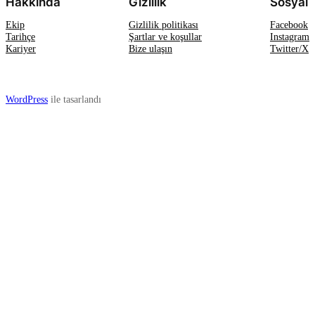
Hakkında
Gizlilik
Sosyal
Ekip
Gizlilik politikası
Facebook
Tarihçe
Şartlar ve koşullar
Instagram
Kariyer
Bize ulaşın
Twitter/X
WordPress
ile tasarlandı