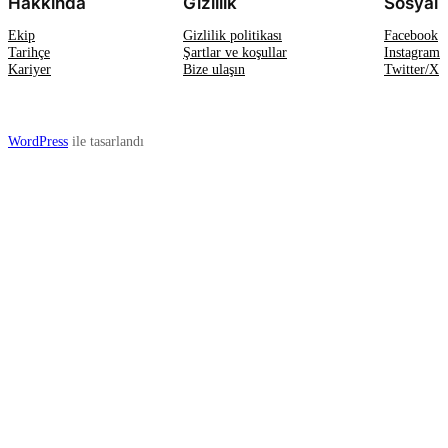
Hakkında
Gizlilik
Sosyal
Ekip
Gizlilik politikası
Facebook
Tarihçe
Şartlar ve koşullar
Instagram
Kariyer
Bize ulaşın
Twitter/X
WordPress
ile tasarlandı