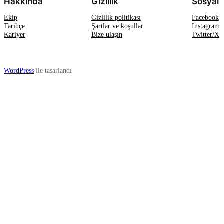
Hakkında
Gizlilik
Sosyal
Ekip
Gizlilik politikası
Facebook
Tarihçe
Şartlar ve koşullar
Instagram
Kariyer
Bize ulaşın
Twitter/X
WordPress
ile tasarlandı