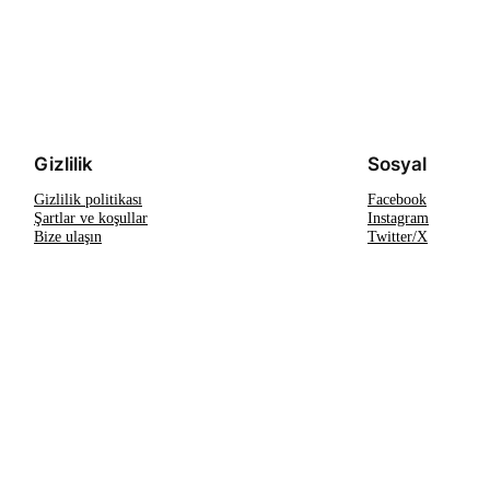
Gizlilik
Sosyal
Gizlilik politikası
Facebook
Şartlar ve koşullar
Instagram
Bize ulaşın
Twitter/X