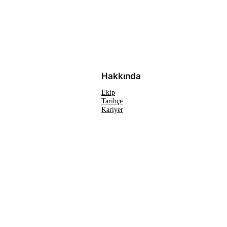
Hakkında
Ekip
Tarihçe
Kariyer