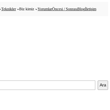
Teknikler
Biz kimiz
Yorumlar
Öncesi / Sonrası
Blog
İletişim
Ara