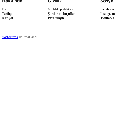
Hakkında
Gizlilik
Sosyal
Ekip
Gizlilik politikası
Facebook
Tarihçe
Şartlar ve koşullar
Instagram
Kariyer
Bize ulaşın
Twitter/X
WordPress
ile tasarlandı