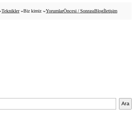
Teknikler
Biz kimiz
Yorumlar
Öncesi / Sonrası
Blog
İletişim
Ara