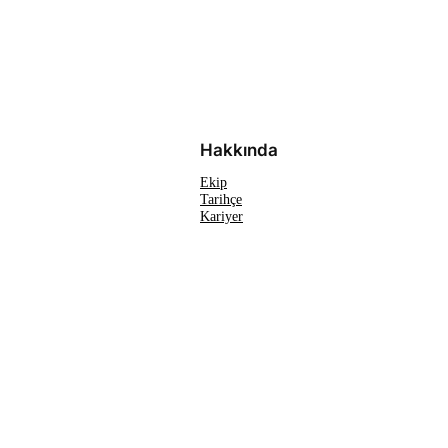
Hakkında
Ekip
Tarihçe
Kariyer