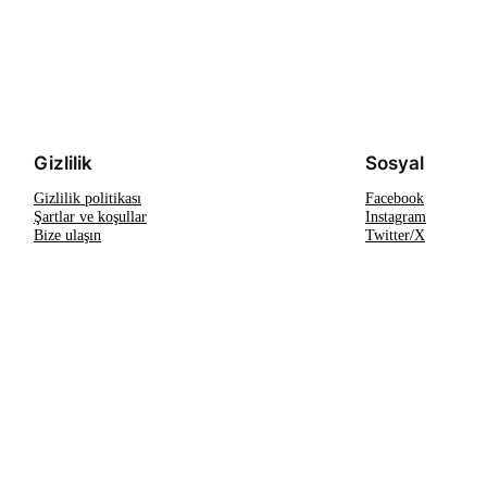
Gizlilik
Sosyal
Gizlilik politikası
Facebook
Şartlar ve koşullar
Instagram
Bize ulaşın
Twitter/X