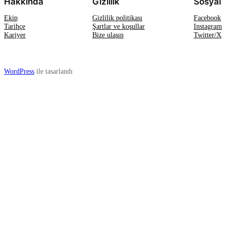
Hakkında
Gizlilik
Sosyal
Ekip
Gizlilik politikası
Facebook
Tarihçe
Şartlar ve koşullar
Instagram
Kariyer
Bize ulaşın
Twitter/X
WordPress
ile tasarlandı